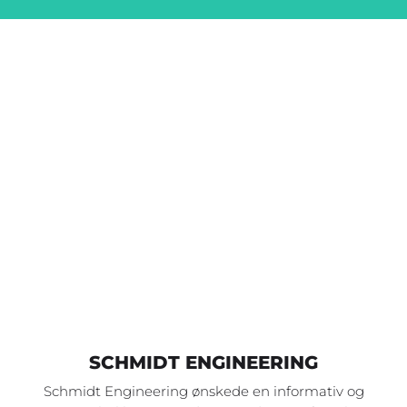
HVAD SIGER VORES KUNDER?
Se et udpluk af vores
referencer
herunder
Vi er stolte af vores arbejde og lægger stor ære i at
levere et produkt, som både kunden og vi er
tilfredse med.
SCHMIDT ENGINEERING
Schmidt Engineering ønskede en informativ og