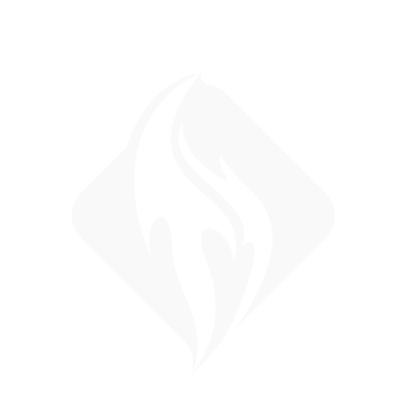
Fredericia
Z
Fuld ejerskab
Ingen skjulte gebyr
Mobil- og tabletvenlig
Skræddersyet design
Nem administration
Professionel e-mail(s)