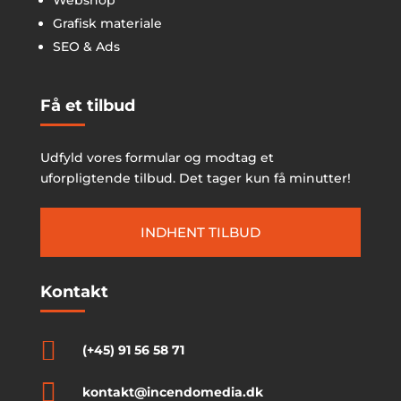
Grafisk materiale
SEO & Ads
Få et tilbud
Udfyld vores formular og modtag et
uforpligtende tilbud. Det tager kun få minutter!
INDHENT TILBUD
Kontakt

(+45) 91 56 58 71

kontakt@incendomedia.dk